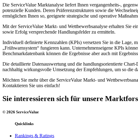
Die ServiceValue Marktanalyse liefert Ihnen vergangenheits-, gegenwa
potenzielle Kunden. Deren Präferenzstrukturen sowie die Wechselne
ermöglichen Ihnen so, geeignete strategische und operative Maßnah
Mit der ServiceValue Markt- und Wettbewerbsanalyse erhalten Sie ein
sowie Erfolg versprechende Handlungsfelder zu ermitteln.
Individuell definierte Kennzahlen (KPIs) versetzen Sie in die Lage,
„Frühwarnsystem“ fungieren kann. Unternehmenseigene KPIs können 
Benchmarkdatenbank können die Ergebnisse aber auch mit Ergebniss
Die detaillierte Datenauswertung und die handlungsorientierte Chart-
nachhaltig wirkungsvolle Umsetzung der Empfehlungen, um so die darg
Möchten Sie mehr über die ServiceValue Markt- und Wettbewerbsana
Kontaktieren Sie uns einfach!
Sie interessieren sich für unsere Marktfo
© 2026 ServiceValue
Quicklinks
Rankings & Ratings