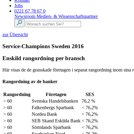
Kontakt
Jobs
0221 67 78 67 0
Newsroom
Medien- & Wissenschaftspartner
zur Übersicht
Service-Champions Sweden 2016
Enskild rangordning per bransch
Här visas de de granskade företagen i separat rangordning inom sina re
Rangordning av de banker
Rangordning
Företagen
SES
> 60
Svenska Handelsbanken
76,2 %
> 60
Falkenbergs Sparbank
< 76,2%
> 60
Nordea Bank
< 76,2%
> 60
SEB Skand Eskilda Bank
< 76,2%
> 60
Sörmlands Sparbank
< 76,2%
> 60
Sparbanken Nord
< 76,2%