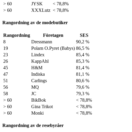
> 60
JYSK
< 78,8%
> 60
XXXLutz
< 78,8%
Rangordning av de modebutiker
Rangordning
Företagen
SES
8
Dressmann
90,2 %
19
Polarn O.Pyret (Babys)
86,5 %
23
Lindex
85,4 %
26
KappAhl
85,3 %
45
H&M
81,4 %
47
Indiska
81,1 %
51
Carlings
80,6 %
56
MQ
79,6 %
58
JC
79,3 %
> 60
BikBok
< 78,8%
> 60
Gina Trikot
< 78,8%
> 60
Monki
< 78,8%
Rangordning av de resebyråer