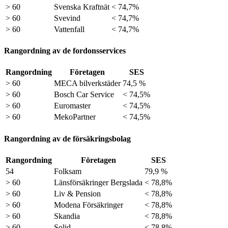
> 60
Svenska Kraftnät
< 74,7%
> 60
Svevind
< 74,7%
> 60
Vattenfall
< 74,7%
Rangordning av de fordonsservices
Rangordning
Företagen
SES
> 60
MECA bilverkstäder
74,5 %
> 60
Bosch Car Service
< 74,5%
> 60
Euromaster
< 74,5%
> 60
MekoPartner
< 74,5%
Rangordning av de försäkringsbolag
Rangordning
Företagen
SES
54
Folksam
79,9 %
> 60
Länsförsäkringer Bergslada
< 78,8%
> 60
Liv & Pension
< 78,8%
> 60
Modena Försäkringer
< 78,8%
> 60
Skandia
< 78,8%
> 60
Solid
< 78,8%