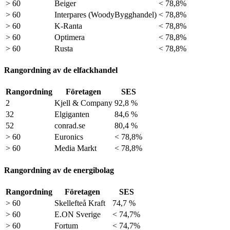
> 60
Beiger
< 78,8%
> 60
Interpares (WoodyBygghandel)
< 78,8%
> 60
K-Ranta
< 78,8%
> 60
Optimera
< 78,8%
> 60
Rusta
< 78,8%
Rangordning av de elfackhandel
Rangordning
Företagen
SES
2
Kjell & Company
92,8 %
32
Elgiganten
84,6 %
52
conrad.se
80,4 %
> 60
Euronics
< 78,8%
> 60
Media Markt
< 78,8%
Rangordning av de energibolag
Rangordning
Företagen
SES
> 60
Skellefteå Kraft
74,7 %
> 60
E.ON Sverige
< 74,7%
> 60
Fortum
< 74,7%