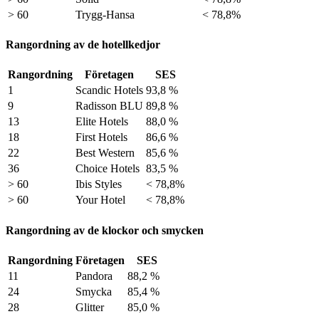
> 60
Trygg-Hansa
< 78,8%
Rangordning av de hotellkedjor
Rangordning
Företagen
SES
1
Scandic Hotels
93,8 %
9
Radisson BLU
89,8 %
13
Elite Hotels
88,0 %
18
First Hotels
86,6 %
22
Best Western
85,6 %
36
Choice Hotels
83,5 %
> 60
Ibis Styles
< 78,8%
> 60
Your Hotel
< 78,8%
Rangordning av de klockor och smycken
Rangordning
Företagen
SES
11
Pandora
88,2 %
24
Smycka
85,4 %
28
Glitter
85,0 %