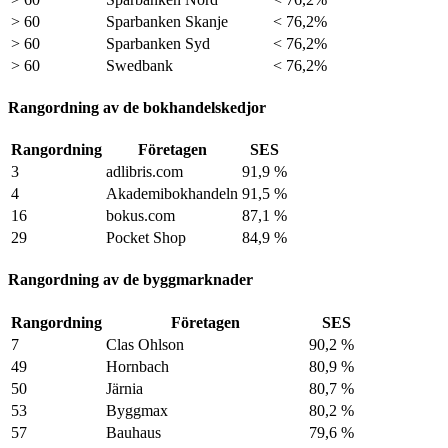
> 60
Sparbanken Skanje
< 76,2%
> 60
Sparbanken Syd
< 76,2%
> 60
Swedbank
< 76,2%
Rangordning av de bokhandelskedjor
Rangordning
Företagen
SES
3
adlibris.com
91,9 %
4
Akademibokhandeln
91,5 %
16
bokus.com
87,1 %
29
Pocket Shop
84,9 %
Rangordning av de byggmarknader
Rangordning
Företagen
SES
7
Clas Ohlson
90,2 %
49
Hornbach
80,9 %
50
Järnia
80,7 %
53
Byggmax
80,2 %
57
Bauhaus
79,6 %