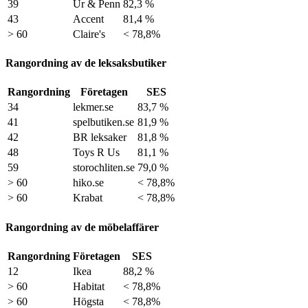
39
Ur & Penn
82,3 %
43
Accent
81,4 %
> 60
Claire's
< 78,8%
Rangordning av de leksaksbutiker
Rangordning
Företagen
SES
34
lekmer.se
83,7 %
41
spelbutiken.se
81,9 %
42
BR leksaker
81,8 %
48
Toys R Us
81,1 %
59
storochliten.se
79,0 %
> 60
hiko.se
< 78,8%
> 60
Krabat
< 78,8%
Rangordning av de möbelaffärer
Rangordning
Företagen
SES
12
Ikea
88,2 %
> 60
Habitat
< 78,8%
> 60
Högsta
< 78,8%