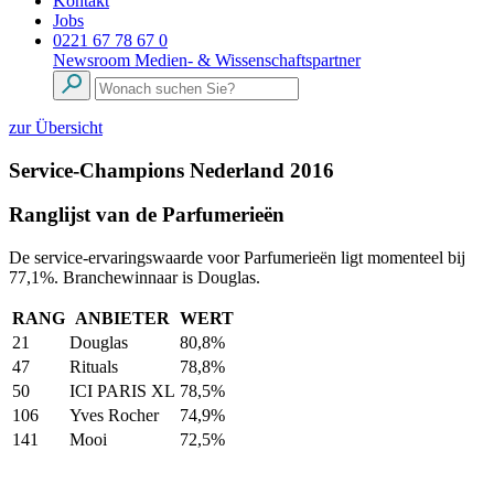
Kontakt
Jobs
0221 67 78 67 0
Newsroom
Medien- & Wissenschaftspartner
zur Übersicht
Service-Champions Nederland 2016
Ranglijst van de Parfumerieën
De service-ervaringswaarde voor Parfumerieën ligt momenteel bij
77,1%. Branchewinnaar is Douglas.
RANG
ANBIETER
WERT
21
Douglas
80,8%
47
Rituals
78,8%
50
ICI PARIS XL
78,5%
106
Yves Rocher
74,9%
141
Mooi
72,5%