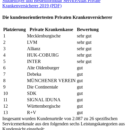
Studienflyer und Bestellformular ServiceAtlas Private
Krankenversicherer 2019 (PDF)
Die kundenorientiertesten Privaten Krankenversicherer
Platzierung
Private Krankenkasse
Bewertung
1
Mecklenburgische
sehr gut
2
LVM
sehr gut
3
Allianz
sehr gut
4
HUK-COBURG
sehr gut
5
INTER
sehr gut
6
Alte Oldenburger
gut
7
Debeka
gut
8
MÜNCHENER VEREIN
gut
9
Die Continentale
gut
10
SDK
gut
11
SIGNAL IDUNA
gut
12
Württembergische
gut
13
R+V
gut
Insgesamt wurden Kundenurteile von 2.087 zu 26 spezifischen
Servicemerkmale aus den folgenden sechs Leistungskategorien aus
Kundensicht eingeholt: