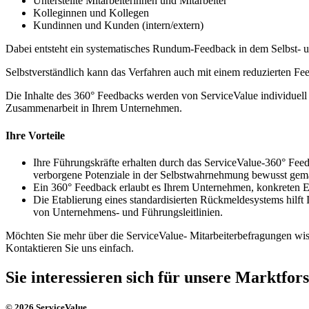
Unterstellte Mitarbeiterinnen und Mitarbeiter
Kolleginnen und Kollegen
Kundinnen und Kunden (intern/extern)
Dabei entsteht ein systematisches Rundum-Feedback in dem Selbst- 
Selbstverständlich kann das Verfahren auch mit einem reduzierten F
Die Inhalte des 360° Feedbacks werden von ServiceValue individuell 
Zusammenarbeit in Ihrem Unternehmen.
Ihre Vorteile
Ihre Führungskräfte erhalten durch das ServiceValue-360° Fee
verborgene Potenziale in der Selbstwahrnehmung bewusst gemac
Ein 360° Feedback erlaubt es Ihrem Unternehmen, konkreten En
Die Etablierung eines standardisierten Rückmeldesystems hil
von Unternehmens- und Führungsleitlinien.
​Möchten Sie mehr über die ServiceValue- Mitarbeiterbefragungen wi
Kontaktieren Sie uns einfach.
Sie interessieren sich für unsere Marktfo
© 2026 ServiceValue