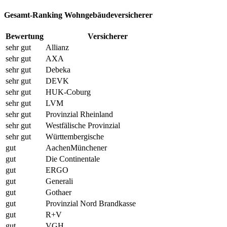
Gesamt-Ranking Wohngebäudeversicherer
Bewertung
Versicherer
sehr gut
Allianz
sehr gut
AXA
sehr gut
Debeka
sehr gut
DEVK
sehr gut
HUK-Coburg
sehr gut
LVM
sehr gut
Provinzial Rheinland
sehr gut
Westfälische Provinzial
sehr gut
Württembergische
gut
AachenMünchener
gut
Die Continentale
gut
ERGO
gut
Generali
gut
Gothaer
gut
Provinzial Nord Brandkasse
gut
R+V
gut
VGH