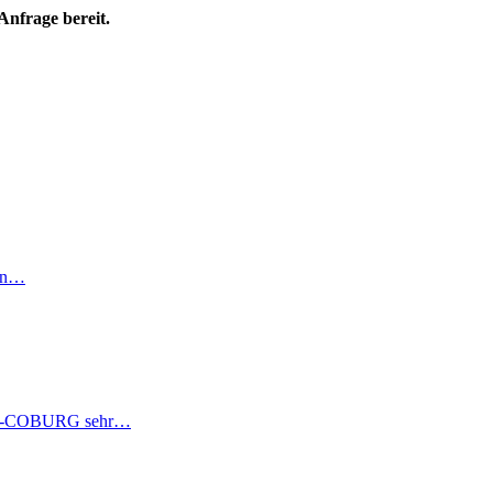
Anfrage bereit.
ein…
t HUK-COBURG sehr…