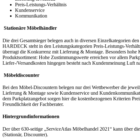
Preis-Leistungs-Verhältnis
Kundenservice
Kommunikation
Stationäre Möbelhändler
Die drei Gesamtsieger belegen auch in diversen Einzelkategorien d
HARDECK steht in den Leistungskategorien Preis-Leistungs-Verhältn
überragt die Konkurrenz mit Lieferung & Montage. Besonders hohe Kund
Produktsortiment: Hohe Zustimmungswerte erreichen vor allem Parkpl
Liefer-/Versandkosten hingegen besteht nach Kundenmeinung Luft n
Möbeldiscounter
Bei den Möbel-Discountern belegen nur drei Wettbewerber die jeweili
Lieferung & Montage sowie Kundenservice und Kundenkommunikation
dem Parkplatzangebot sorgen hier die kostenbezogenen Kriterien Prei
Freundlichkeit der Fachberater.
Hintergrundinformationen
Der über 630-seitige „ServiceAtlas Möbelhandel 2021“ kann über di
(Stationär, Discounter).