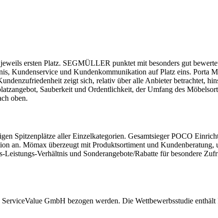
en jeweils ersten Platz. SEGMÜLLER punktet mit besonders gut bewert
is, Kundenservice und Kundenkommunikation auf Platz eins. Porta Möb
enzufriedenheit zeigt sich, relativ über alle Anbieter betrachtet, hin
atzangebot, Sauberkeit und Ordentlichkeit, der Umfang des Möbelsort
ach oben.
gen Spitzenplätze aller Einzelkategorien. Gesamtsieger POCO Einricht
 an. Mömax überzeugt mit Produktsortiment und Kundenberatung, und
s-Leistungs-Verhältnis und Sonderangebote/Rabatte für besondere Zufri
e ServiceValue GmbH bezogen werden. Die Wettbewerbsstudie enthält Ra