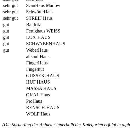
sehr gut
ScanHaus Marlow
sehr gut
SchwörerHaus
sehr gut
STREIF Haus
gut
Baufritz
gut
Fertighaus WEISS
gut
LUX-HAUS
gut
SCHWABENHAUS
gut
WeberHaus
allkauf Haus
FingerHaus
Fingerhut
GUSSEK-HAUS
HUF HAUS
MASSA HAUS
OKAL Haus
ProHaus
RENSCH-HAUS
WOLF Haus
(Die Sortierung der Anbieter innerhalb der Kategorien erfolgt in alp