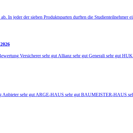
ab. In jeder der sieben Produktsparten durften die Studienteilnehmer 
 2026
n Bewertung Versicherer sehr gut Allianz sehr gut Generali sehr gu
rtung Anbieter sehr gut ARGE-HAUS sehr gut BAUMEISTER-HAUS se