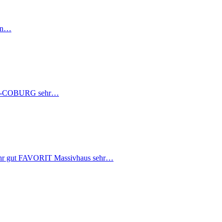
ein…
t HUK-COBURG sehr…
hr gut FAVORIT Massivhaus sehr…