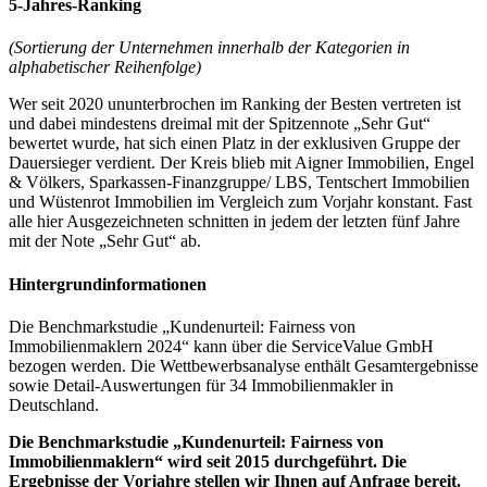
5-Jahres-Ranking
(Sortierung der Unternehmen innerhalb der Kategorien in
alphabetischer Reihenfolge)
Wer seit 2020 ununterbrochen im Ranking der Besten vertreten ist
und dabei mindestens dreimal mit der Spitzennote „Sehr Gut“
bewertet wurde, hat sich einen Platz in der exklusiven Gruppe der
Dauersieger verdient. Der Kreis blieb mit Aigner Immobilien, Engel
& Völkers, Sparkassen-Finanzgruppe/ LBS, Tentschert Immobilien
und Wüstenrot Immobilien im Vergleich zum Vorjahr konstant. Fast
alle hier Ausgezeichneten schnitten in jedem der letzten fünf Jahre
mit der Note „Sehr Gut“ ab.
Hintergrundinformationen
Die Benchmarkstudie „Kundenurteil: Fairness von
Immobilienmaklern 2024“ kann über die ServiceValue GmbH
bezogen werden. Die Wettbewerbsanalyse enthält Gesamtergebnisse
sowie Detail-Auswertungen für 34 Immobilienmakler in
Deutschland.
Die Benchmarkstudie „Kundenurteil: Fairness von
Immobilienmaklern“ wird seit 2015 durchgeführt. Die
Ergebnisse der Vorjahre stellen wir Ihnen auf Anfrage bereit.